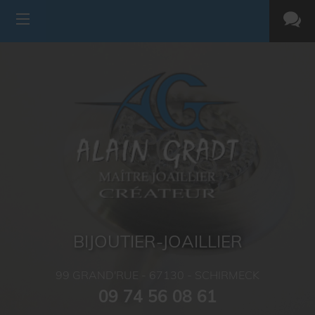
BIJOUTIER-JOAILLIER
99 GRAND'RUE -
67130 -
SCHIRMECK
09 74 56 08 61